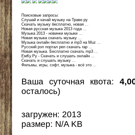
Поисковые запросы: 

Слушай и качай музыку на Траве.ру

Скачать музыку бесплатно, новая ...

Новая русская музыка 2013 года ...

Музыка 2013 - новинки музыки ...

Новая музыка скачать музыку ...

Музыка онлайн бесплатно и mp3 на Muz ...

Русский рэп портал реп скачать rap ...

Новая музыка. Бесплатно скачать mp3 ...

ЕмКу.Ру - Скачать и слушать онлайн ...

Скачать и слушать музыку ...

Фильмы, игры, софт, музыка - всё это ...
Ваша суточная квота:
4,0
осталось)
загружен: 2013
размер: N/A KB