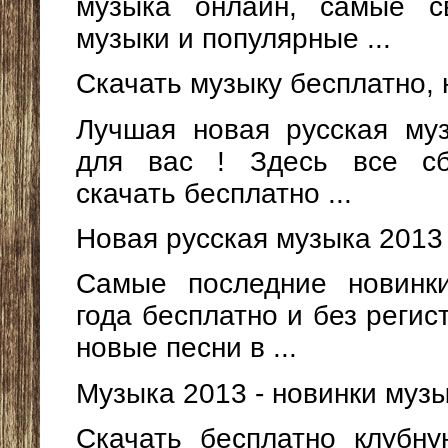
музыка онлайн, самые с
музыки и популярные ...
Скачать музыку бесплатно, н
Лучшая новая русская му
для вас ! Здесь все с
скачать бесплатно ...
Новая русская музыка 2013 г
Самые последние новинк
года бесплатно и без регис
новые песни в ...
Музыка 2013 - новинки музык
Скачать бесплатно клубн