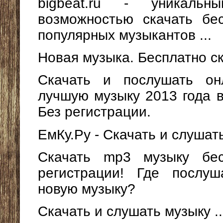
bigbeat.ru - уникаль
возможностью скачать бе
популярных музыкантов ...
Новая музыка. Бесплатно ск
Скачать и послушать о
лучшую музыку 2013 года 
Без регистрации.
ЕмКу.Ру - Скачать и слушать
Скачать mp3 музыку бе
регистрации! Где послуш
новую музыку?
Скачать и слушать музыку ..